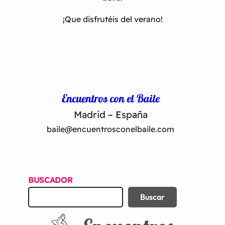
¡Que disfrutéis del verano!
Encuentros con el Baile
Madrid – España
baile@encuentrosconelbaile.com
BUSCADOR
B
Buscar
u
s