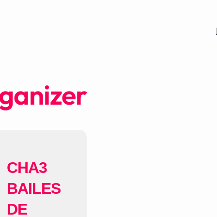
rganizer
CHA3
BAILES
DE