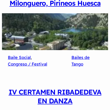
Milonguero, Pirineos Huesca
Baile Social
, 
Bailes de
Congreso / Festival
Tango
IV CERTAMEN RIBADEDEVA
EN DANZA