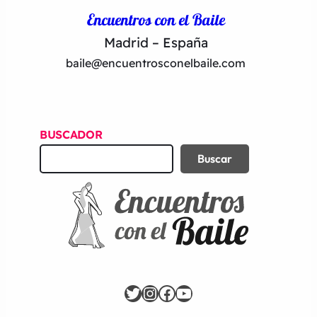
Encuentros con el Baile
Madrid – España
baile@encuentrosconelbaile.com
BUSCADOR
B
Buscar
u
s
c
a
r
Twitter
Instagram
Facebook
YouTube