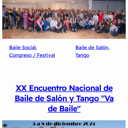
Baile Social
, 
Baile de Salón
, 
Congreso / Festival
Tango
XX Encuentro Nacional de
Baile de Salón y Tango "Va
de Baile"