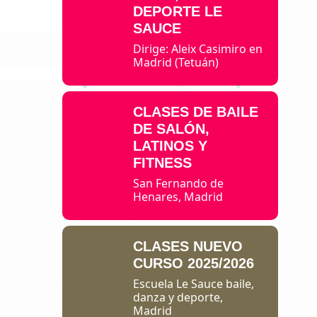
DEPORTE LE
SAUCE
Dirige: Aleix Casimiro en
Madrid (Tetuán)
CLASES DE BAILE
DE SALÓN,
LATINOS Y
FITNESS
San Fernando de
Henares, Madrid
CLASES NUEVO
CURSO 2025/2026
Escuela Le Sauce baile,
danza y deporte,
Madrid