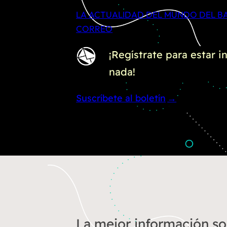
LA ACTUALIDAD DEL MUNDO DEL BA
CORREO
¡Regístrate para estar 
nada!
Suscríbete al boletín
La mejor información so