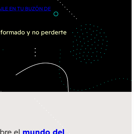
ILE EN TU BUZÓN DE
informado y no perderte
bre el
mundo del