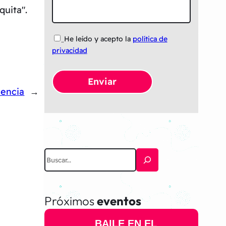
quita".
He leído y acepto la
política de
privacidad
lencia
→
B
u
s
Próximos
eventos
c
a
BAILE EN EL