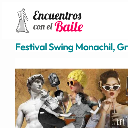
Festival Swing Monachil, 
La Do
Ref.: 70
Del vi
Festiv