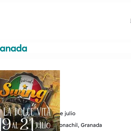
Granada
lce Vita
39
ernes 19 al domingo 21 de julio
al Swing Monachil, en Monachil, Granada