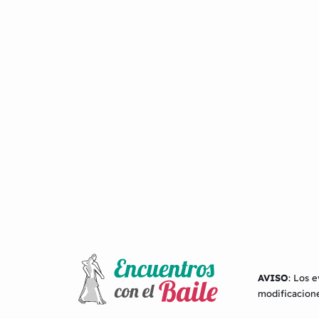
AVISO
: Los 
modificacione