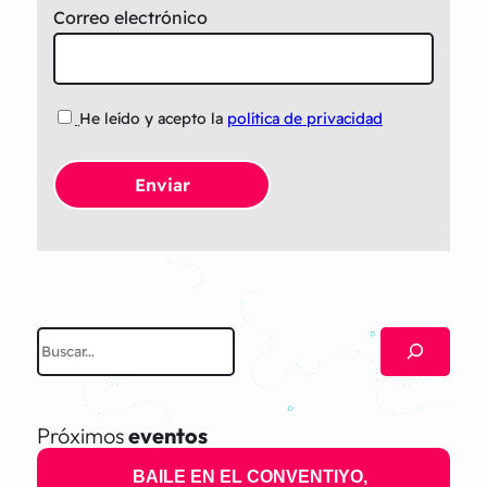
Correo electrónico
He leído y acepto la
política de privacidad
B
u
s
c
Próximos
eventos
a
BAILE EN EL CONVENTIYO,
r