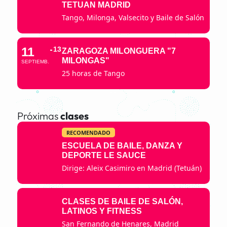
TETUAN MADRID
Tango, Milonga, Valsecito y Baile de Salón
11
13
ZARAGOZA MILONGUERA "7
MILONGAS"
SEPTIEMB.
25 horas de Tango
Próximas
clases
RECOMENDADO
ESCUELA DE BAILE, DANZA Y
DEPORTE LE SAUCE
Dirige: Aleix Casimiro en Madrid (Tetuán)
CLASES DE BAILE DE SALÓN,
LATINOS Y FITNESS
San Fernando de Henares, Madrid