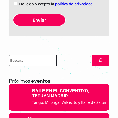
He leído y acepto la
política de privacidad
B
u
s
c
Próximos
eventos
a
BAILE EN EL CONVENTIYO,
r
TETUAN MADRID
Tango, Milonga, Valsecito y Baile de Salón