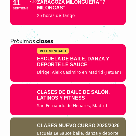
11
13
ZARAGOZA MILONGUERA "7
MILONGAS"
SEPTIEMB.
25 horas de Tango
Próximas
clases
RECOMENDADO
ESCUELA DE BAILE, DANZA Y
DEPORTE LE SAUCE
Dirige: Aleix Casimiro en Madrid (Tetuán)
CLASES DE BAILE DE SALÓN,
LATINOS Y FITNESS
San Fernando de Henares, Madrid
CLASES NUEVO CURSO 2025/2026
Escuela Le Sauce baile, danza y deporte,