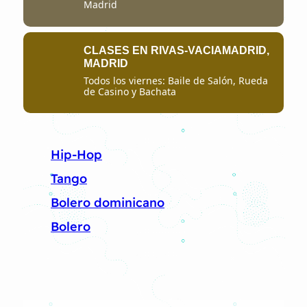
Madrid
CLASES EN RIVAS-VACIAMADRID,
MADRID
Todos los viernes: Baile de Salón, Rueda
de Casino y Bachata
Hip-Hop
Tango
Bolero dominicano
Bolero