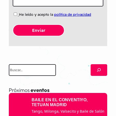
He leído y acepto la
política de privacidad
B
u
s
c
Próximos
eventos
a
BAILE EN EL CONVENTIYO,
r
TETUAN MADRID
Tango, Milonga, Valsecito y Baile de Salón