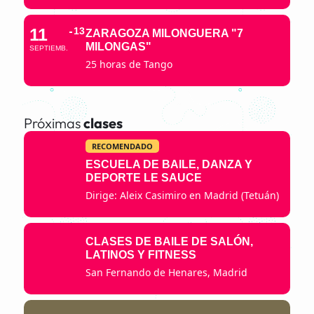
11
13
ZARAGOZA MILONGUERA "7
MILONGAS"
SEPTIEMB.
25 horas de Tango
Próximas
clases
RECOMENDADO
ESCUELA DE BAILE, DANZA Y
DEPORTE LE SAUCE
Dirige: Aleix Casimiro en Madrid (Tetuán)
CLASES DE BAILE DE SALÓN,
LATINOS Y FITNESS
San Fernando de Henares, Madrid