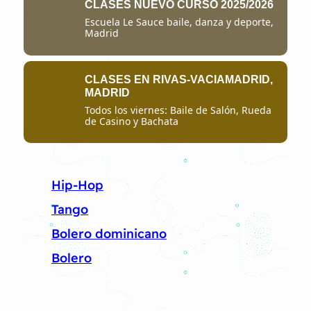
CLASES NUEVO CURSO 2025/2026
Escuela Le Sauce baile, danza y deporte,
Madrid
CLASES EN RIVAS-VACIAMADRID,
MADRID
Todos los viernes: Baile de Salón, Rueda
de Casino y Bachata
Hip-Hop
Tango
Bolero dominicano
Bolero