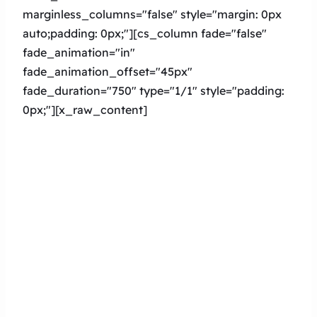
marginless_columns="false" style="margin: 0px
auto;padding: 0px;"][cs_column fade="false"
fade_animation="in"
fade_animation_offset="45px"
fade_duration="750″ type="1/1″ style="padding:
0px;"][x_raw_content]