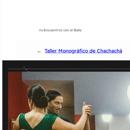
Encuentros con el Baile
Por
←
Taller Monográfico de Chachachá